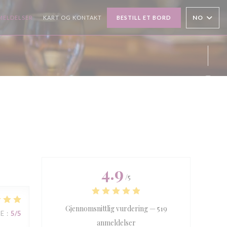
NO
MELDELSER
KART OG KONTAKT
BESTILL ET BORD
Insta
4.9
/5
Gjennomsnittlig vurdering —
519
CE
:
5
/5
anmeldelser