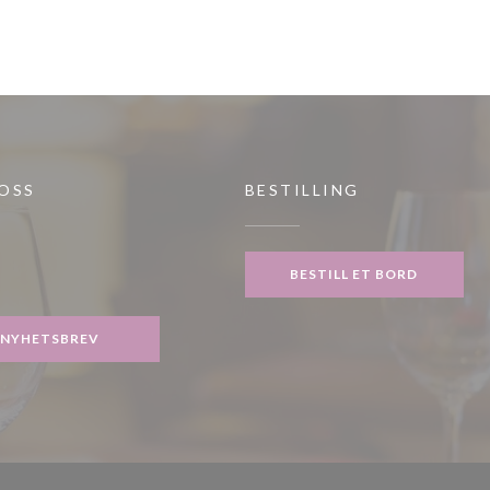
 OSS
BESTILLING
ndu))
BESTILL ET BORD
gram ((åpner i et nytt vindu))
NYHETSBREV