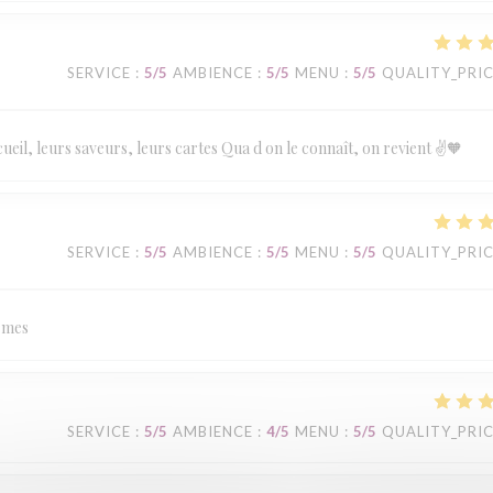
SERVICE
:
5
/5
AMBIENCE
:
5
/5
MENU
:
5
/5
QUALITY_PRI
eil, leurs saveurs, leurs cartes Qua d on le connaît, on revient ✌️🧡
SERVICE
:
5
/5
AMBIENCE
:
5
/5
MENU
:
5
/5
QUALITY_PRI
armes
SERVICE
:
5
/5
AMBIENCE
:
4
/5
MENU
:
5
/5
QUALITY_PRI