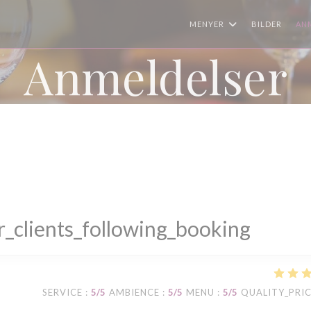
MENYER
BILDER
AN
Anmeldelser
_clients_following_booking
SERVICE
:
5
/5
AMBIENCE
:
5
/5
MENU
:
5
/5
QUALITY_PRI