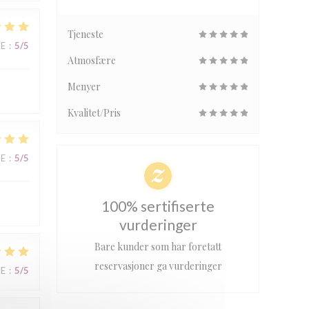
Tjeneste
CE
:
5
/5
Atmosfære
Menyer
Kvalitet/Pris
CE
:
5
/5
100% sertifiserte
vurderinger
Bare kunder som har foretatt
reservasjoner ga vurderinger
CE
:
5
/5