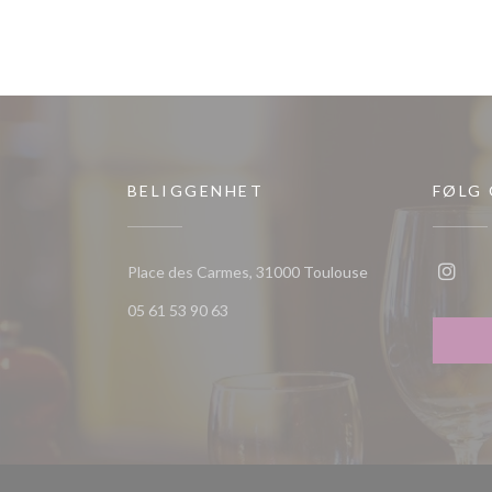
BELIGGENHET
FØLG
((åpner i et nytt vi
Place des Carmes, 31000 Toulouse
Insta
05 61 53 90 63