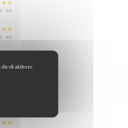
CE
:
5
/5
CE
:
4
/5
du vil aktivere
CE
:
4
/5