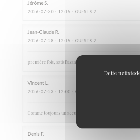
Jérôme
S
2026-07-30
- 12:15 - GUESTS 2
Jean-Claude
R
2026-07-28
- 12:15 - GUESTS 2
première fois, satisfaisante!!
Dette nettsted
Vincent
L
2026-07-23
- 12:00 - GUESTS 2
Comme toujours un accueil, des produits choisis . Très bie
Denis
F