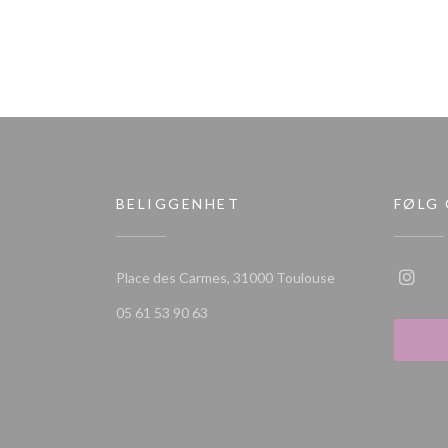
BELIGGENHET
FØLG
((åpner i et nytt vi
Place des Carmes, 31000 Toulouse
Insta
05 61 53 90 63