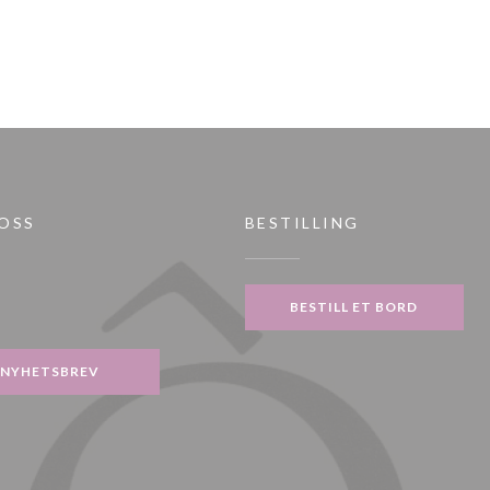
 OSS
BESTILLING
ndu))
BESTILL ET BORD
gram ((åpner i et nytt vindu))
NYHETSBREV