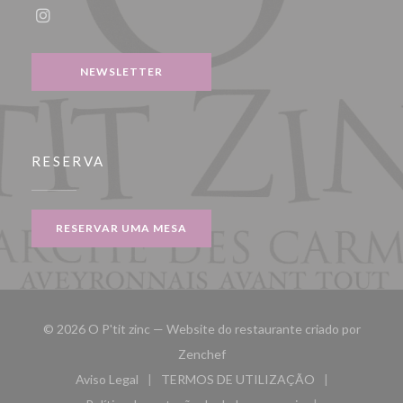
Instagram ((abre numa nova janela))
NEWSLETTER
RESERVA
RESERVAR UMA MESA
© 2026 O P'tit zinc — Website do restaurante criado por
((abre numa nova janela))
Zenchef
Aviso Legal
TERMOS DE UTILIZAÇÃO
((abre numa nova janela))
((abre numa nova janela))