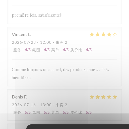
première fois, satisfaisante!!
Vincent
L
2026-07-23
- 12:00 - 来宾 2
服务
:
4
/5
氛围
:
4
/5
菜单
:
4
/5
质价比
:
4
/5
Comme toujours un accueil, des produits choisis . Très
bien. Merci
Denis
F
2026-07-16
- 13:00 - 来宾 2
服务
:
5
/5
氛围
:
5
/5
菜单
:
5
/5
质价比
:
5
/5