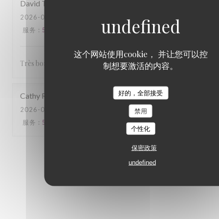
David
T
2026-07-09
- 12:30 - 来宾 2
服务
:
5
/5
氛围
:
5
/5
菜单
:
5
/5
质价比
:
5
/5
这个网站使用cookie， 并让您可以控
Très bons comme repas et accueil au top
制想要激活的内容。
好的，全部接受
Cathy
R
2026-07-05
- 12:30 - 来宾 3
禁用
服务
:
5
/5
氛围
:
5
/5
菜单
:
5
/5
质价比
:
5
/5
个性化
保密政策
1
2
3
undefined