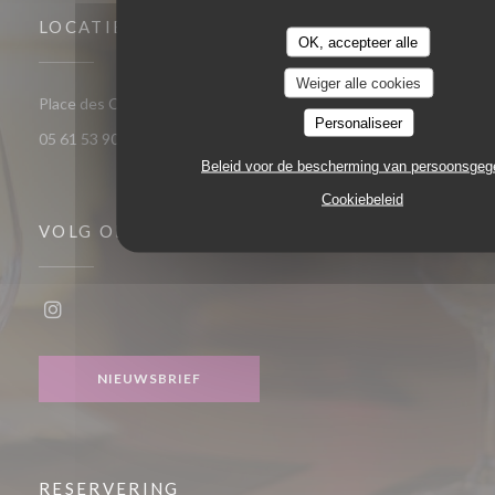
LOCATIE
OK, accepteer alle
Weiger alle cookies
((opent in een nieuw venster))
Place des Carmes, 31000 Toulouse
Personaliseer
05 61 53 90 63
Beleid voor de bescherming van persoonsge
Cookiebeleid
VOLG ONS
Instagram ((opent in een nieuw venster))
NIEUWSBRIEF
RESERVERING