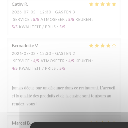
Cathy
R
2026-07-05
- 12:30 - GASTEN 3
SERVICE
:
5
/5
ATMOSFEER
:
5
/5
KEUKEN
:
5
/5
KWALITEIT / PRIJS
:
5
/5
Bernadette
V
2026-07-02
- 12:30 - GASTEN 2
SERVICE
:
4
/5
ATMOSFEER
:
4
/5
KEUKEN
:
4
/5
KWALITEIT / PRIJS
:
5
/5
Jamais déçue par un déjeuner dans ce restaurant. L'accueil
et la qualité des produits et de la cuisine sont toujours au
rendez-vous !
Marcel
B