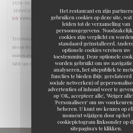
2026-06-30
- 12:30 - GASTEN 2
Het restaurant en zijn partners
SERVICE
:
5
/5
ATMOSFEER
:
5
/5
KEUKEN
:
gebruiken cookies op deze site, wat
5
/5
KWALITEIT / PRIJS
:
5
/5
leiden tot de verzameling van
persoonsgegevens. 'Noodzakelijk
cookies zijn verplicht en worde
Très bon accueil, service excellent Et le déjeuner est au
standaard geïnstalleerd. Ander
niveau du service excellent de l’entrée au dessert Fait
optionele cookies vereisen uw
maison avec des produits frais de la region Très bonne
toestemming. Deze optionele cook
worden gebruikt om uw navigatie 
table que je recommande
analyseren, het sitepubliek te met
functies te bieden (bijv. gerelateerd
sociale netwerken) of gepersonalis
1
2
3
advertenties of inhoud weer te geven
op 'OK, accepteer alle', 'Weiger alle'
'Personaliseer' om uw voorkeuren
beheren. U kunt uw keuzes op el
moment wijzigen door op het
cookiepictogram linksonder op d
sitepagina's te klikken.