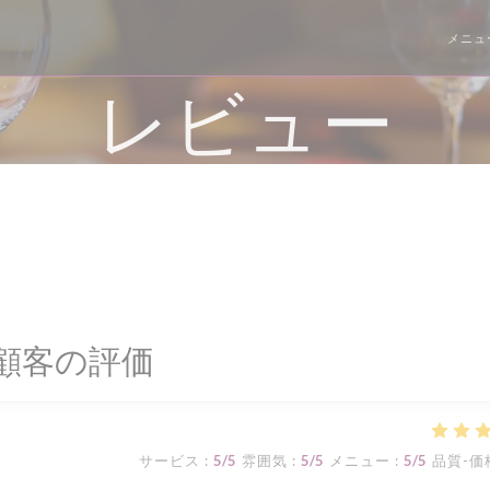
メニュ
レビュー
顧客の評価
サービス
:
5
/5
雰囲気
:
5
/5
メニュー
:
5
/5
品質-価