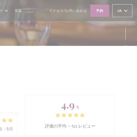
JA
ー
写真
レビュー
アクセス/お問い合わせ
予約
Ins
4.9
/5
評価の平均 —
521 レビュー
格
:
5
/5