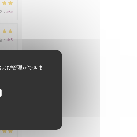
格
:
5
/5
格
:
4
/5
および管理ができま
格
:
4
/5