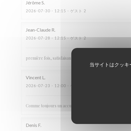
Jérôme
S
2026-07-30
- 12:15 - ゲスト 2
Jean-Claude
R
2026-07-28
- 12:15 - ゲスト 2
première fois, satisfaisante!!
当サイトはクッキ
Vincent
L
2026-07-23
- 12:00 - ゲスト 2
Comme toujours un accueil, des produits choisis . Très bie
Denis
F