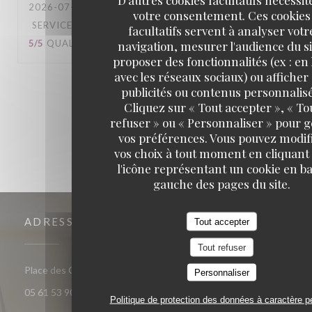
2026-07-05
- 12:30 - COUVERTS 3
votre consentement. Ces cookies
SERVICE
:
5
/5
AMBIANCE
:
5
/5
CUISINE
:
facultatifs servent à analyser votr
5
/5
QUALITÉ / PRIX
:
5
/5
navigation, mesurer l'audience du si
proposer des fonctionnalités (ex : en 
avec les réseaux sociaux) ou afficher
1
2
3
publicités ou contenus personnalisé
Cliquez sur « Tout accepter », « To
refuser » ou « Personnaliser » pour 
vos préférences. Vous pouvez modif
vos choix à tout moment en cliquant
l'icône représentant un cookie en ba
gauche des pages du site.
ADRESSE
Tout accepter
Tout refuser
((ouvre une nouvelle fenêtre))
Place des Carmes, 31000 Toulouse
Personnaliser
05 61 53 90 63
Politique de protection des données à caractère p