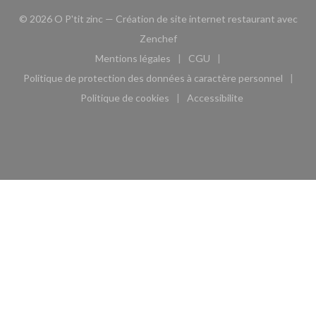
© 2026 O P'tit zinc — Création de site internet restaurant avec
((ouvre une nouvelle fenêtre))
Zenchef
Mentions légales
CGU
((ouvre une nouvelle fenêtre))
((ouvre une nouvelle fen
Politique de protection des données à caractère personnel
((ouvre une nouvelle fenêtre))
Politique de cookies
Accessibilite
((ouvre une nouvelle fenêtre))
((ouvre une nouvelle fe