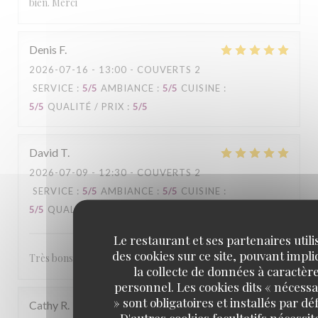
bien. Merci
Denis
F
2026-07-16
- 13:00 - COUVERTS 2
SERVICE
:
5
/5
AMBIANCE
:
5
/5
CUISINE
:
5
/5
QUALITÉ / PRIX
:
5
/5
David
T
2026-07-09
- 12:30 - COUVERTS 2
SERVICE
:
5
/5
AMBIANCE
:
5
/5
CUISINE
:
5
/5
QUALITÉ / PRIX
:
5
/5
Le restaurant et ses partenaires utili
des cookies sur ce site, pouvant impl
Très bons comme repas et accueil au top
la collecte de données à caractèr
personnel. Les cookies dits « nécessa
» sont obligatoires et installés par dé
Cathy
R
D'autres cookies facultatifs nécessit