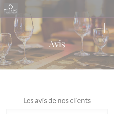
Personnalisation de vos choix en matière de cookies
Avis
Inst
Les avis de nos clients