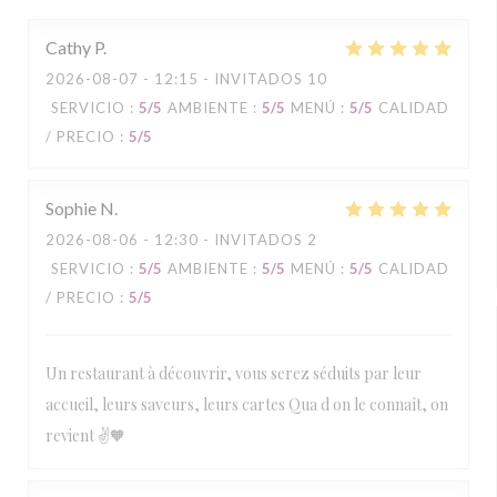
Cathy
P
2026-08-07
- 12:15 - INVITADOS 10
SERVICIO
:
5
/5
AMBIENTE
:
5
/5
MENÚ
:
5
/5
CALIDAD
/ PRECIO
:
5
/5
Sophie
N
2026-08-06
- 12:30 - INVITADOS 2
SERVICIO
:
5
/5
AMBIENTE
:
5
/5
MENÚ
:
5
/5
CALIDAD
/ PRECIO
:
5
/5
Un restaurant à découvrir, vous serez séduits par leur
accueil, leurs saveurs, leurs cartes Qua d on le connaît, on
revient ✌️🧡