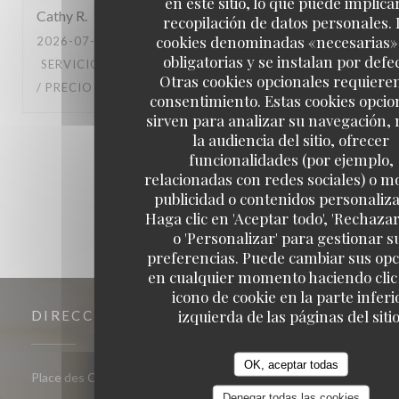
en este sitio, lo que puede implicar
Cathy
R
recopilación de datos personales. 
cookies denominadas «necesarias»
2026-07-05
- 12:30 - INVITADOS 3
obligatorias y se instalan por defe
SERVICIO
:
5
/5
AMBIENTE
:
5
/5
MENÚ
:
5
/5
CALIDAD
Otras cookies opcionales requiere
/ PRECIO
:
5
/5
consentimiento. Estas cookies opcio
sirven para analizar su navegación,
la audiencia del sitio, ofrecer
1
2
3
funcionalidades (por ejemplo,
relacionadas con redes sociales) o m
publicidad o contenidos personaliz
Haga clic en 'Aceptar todo', 'Rechazar
o 'Personalizar' para gestionar s
preferencias. Puede cambiar sus op
en cualquier momento haciendo clic 
icono de cookie en la parte inferi
izquierda de las páginas del sitio
DIRECCIÓN
OK, aceptar todas
((abre en una nueva ventana))
Place des Carmes, 31000 Toulouse
Denegar todas las cookies