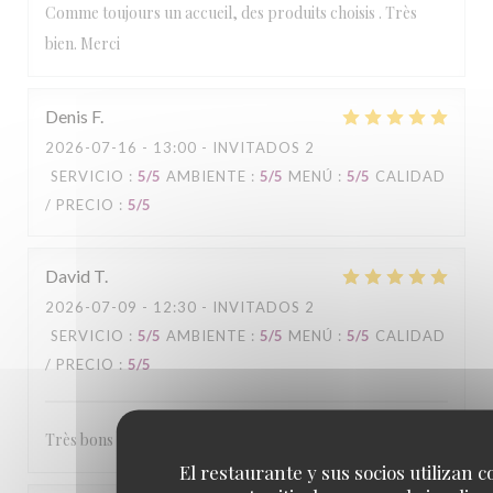
Comme toujours un accueil, des produits choisis . Très
bien. Merci
Denis
F
2026-07-16
- 13:00 - INVITADOS 2
SERVICIO
:
5
/5
AMBIENTE
:
5
/5
MENÚ
:
5
/5
CALIDAD
/ PRECIO
:
5
/5
David
T
2026-07-09
- 12:30 - INVITADOS 2
SERVICIO
:
5
/5
AMBIENTE
:
5
/5
MENÚ
:
5
/5
CALIDAD
/ PRECIO
:
5
/5
Très bons comme repas et accueil au top
El restaurante y sus socios utilizan c