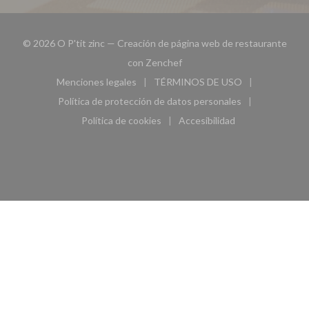
© 2026 O P'tit zinc — Creación de página web de restaurante
((abre en una nueva ventana))
con
Zenchef
Menciones legales
TÉRMINOS DE USO
((abre en una nueva ventana))
((abre en una nueva ven
Política de protección de datos personales
((abre en una nueva ventana))
Política de cookies
Accesibilidad
((abre en una nueva ventana))
((abre en una nueva ven