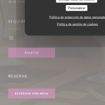
05 61 53 90 63
Personalizar
Política de protección de datos personal
SEGUIRNOS
Política de gestión de cookies
Instagram ((abre en una nueva ventana))
BOLETÍN
RESERVA
RESERVAR UNA MESA