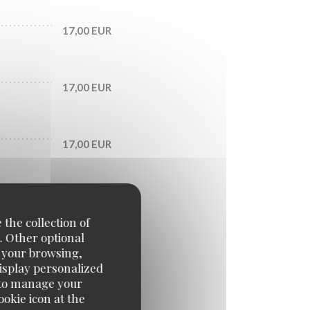
17,00 EUR
17,00 EUR
17,00 EUR
 the collection of
. Other optional
e your browsing,
display personalized
e' to manage your
okie icon at the
20,00 EUR