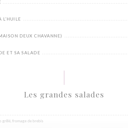
E
 L’HUILE
(MAISON DEUX CHAVANNE)
DE ET SA SALADE
Les grandes salades
 grillé, fromage de brebis