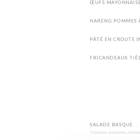
ŒUFS MAYONNAIS
HARENG POMMES À
PÂTÉ EN CROUTE 
FRICANDEAUX TIÈ
SALADE BASQUE
Tomates, poivrons, chorizo