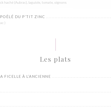
ck haché (Aubrac), laguiole, tomate, oignons
 POÊLÉ DU P’TIT ZINC
ac )
Les plats
A FICELLE À L’ANCIENNE