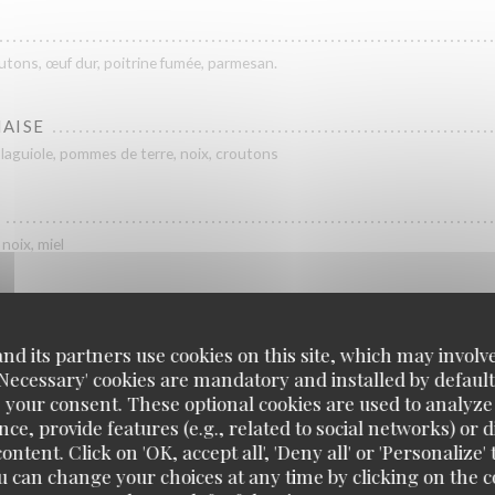
outons, œuf dur, poitrine fumée, parmesan.
AISE
laguiole, pommes de terre, noix, croutons
noix, miel
d its partners use cookies on this site, which may involve
'Necessary' cookies are mandatory and installed by default
Les viandes
 your consent. These optional cookies are used to analyz
ce, provide features (e.g., related to social networks) or 
ontent. Click on 'OK, accept all', 'Deny all' or 'Personaliz
u can change your choices at any time by clicking on the co
U AUX ÉCHALOTES