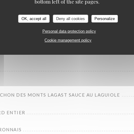
bottom left of the site pages.
OK, accept all
Deny all cookies
Personalize
CK
Personal data protection policy
Cookie management policy
CK CONFIT ÉCHALOTES ROQUEFORT
CHON DES MONTS LAGAST SAUCE AU LAGUIOLE
D ENTIER
RONNAIS