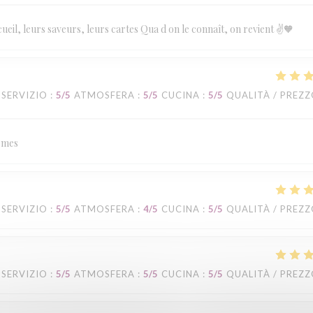
eil, leurs saveurs, leurs cartes Qua d on le connaît, on revient ✌️🧡
SERVIZIO
:
5
/5
ATMOSFERA
:
5
/5
CUCINA
:
5
/5
QUALITÀ / PREZ
armes
SERVIZIO
:
5
/5
ATMOSFERA
:
4
/5
CUCINA
:
5
/5
QUALITÀ / PREZ
SERVIZIO
:
5
/5
ATMOSFERA
:
5
/5
CUCINA
:
5
/5
QUALITÀ / PREZ