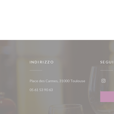
INDIRIZZO
SEGUI
((apre una nuova f
Place des Carmes, 31000 Toulouse
Insta
05 61 53 90 63