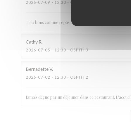
2026-07-09
- 12:30 - OSPITI 2
Très bons comme repas et accueil au top
Cathy
R
2026-07-05
- 12:30 - OSPITI 3
Bernadette
V
2026-07-02
- 12:30 - OSPITI 2
Jamais déçue par un déjeuner dans ce restaurant. L'accueil 