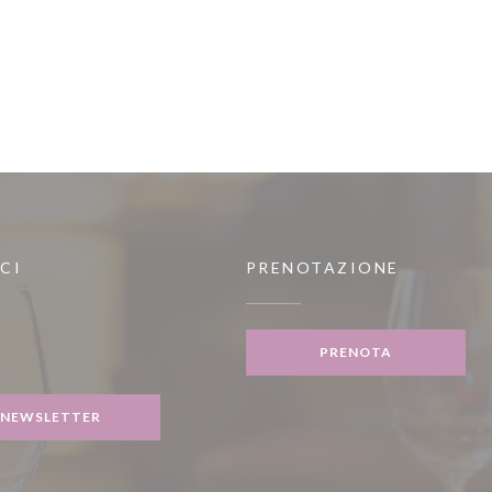
CI
PRENOTAZIONE
inestra))
PRENOTA
gram ((apre una nuova finestra))
NEWSLETTER