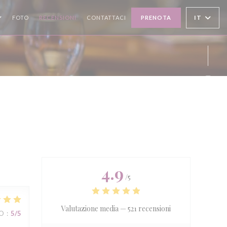
IT
FOTO
RECENSIONI
CONTATTACI
PRENOTA
Inst
4.9
/5
Valutazione media —
521 recensioni
ZO
:
5
/5