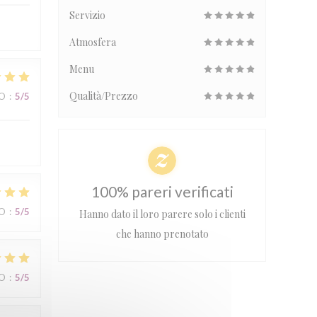
Servizio
Atmosfera
Menu
Qualità/Prezzo
ZO
:
5
/5
100% pareri verificati
ZO
:
5
/5
Hanno dato il loro parere solo i clienti
che hanno prenotato
ZO
:
5
/5