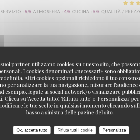
SERVIZIO
:
5
/5
ATMOSFERA
:
4
/5
CUCINA
:
5
/5
QUALITÀ / PREZ
SERVIZIO
:
4
/5
ATMOSFERA
:
4
/5
CUCINA
:
4
/5
QUALITÀ / PREZ
 i suoi partner utilizzano cookies su questo sito, che posso
 personali. I cookies denominati «necessari» sono obbligatori
definita. Altri cookies opzionali richiedono il tuo consens
n. Merci
no per analizzare la tua navigazione, misurare l'audience d
ad esempio, legate ai social network) o visualizzare pubblic
. Clicca su 'Accetta tutto', 'Rifiuta tutto' o 'Personalizza' per
odificare le tue scelte in qualsiasi momento cliccando sull'
basso a sinistra delle pagine del sito.
SERVIZIO
:
5
/5
ATMOSFERA
:
5
/5
CUCINA
:
5
/5
QUALITÀ / PREZ
Ok, accetta tutto
Rifiuta tutti i cookie
Personalizza