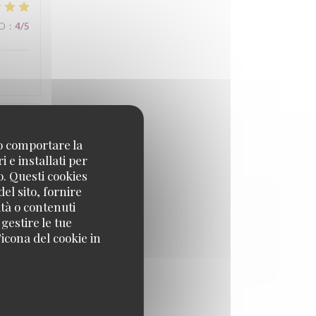
ZO
:
4
/5
ZO
:
4
/5
no comportare la
 e installati per
o. Questi cookies
el sito, fornire
ità o contenuti
 gestire le tue
icona del cookie in
ZO
:
5
/5