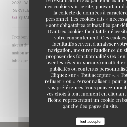
2026-06-30
- 12:30 - COUVERTS 2
des cookies sur ce site, pouvant impl
SERVICE
:
5
/5
AMBIANCE
:
5
/5
CUISINE
:
la collecte de données à caractèr
5
/5
QUALITÉ / PRIX
personnel. Les cookies dits « nécessa
:
5
/5
» sont obligatoires et installés par dé
D'autres cookies facultatifs nécessit
votre consentement. Ces cookies
Très bon accueil, service excellent Et le déjeuner est au
facultatifs servent à analyser votr
niveau du service excellent de l’entrée au dessert Fait
navigation, mesurer l'audience du si
maison avec des produits frais de la region Très bonne
proposer des fonctionnalités (ex : en 
table que je recommande
avec les réseaux sociaux) ou afficher
publicités ou contenus personnalisé
Cliquez sur « Tout accepter », « To
1
2
3
refuser » ou « Personnaliser » pour 
vos préférences. Vous pouvez modif
vos choix à tout moment en cliquant
l'icône représentant un cookie en ba
gauche des pages du site.
Tout accepter