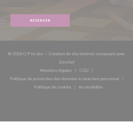
RÉSERVER
© 2026 O P'tit zinc — Création de site internet restaurant avec
((ouvre une nouvelle fenêtre))
Zenchef
Mentions légales
CGU
((ouvre une nouvelle fenêtre))
((ouvre une nouvelle fen
Politique de protection des données à caractère personnel
((ouvre une nouvelle fenêtre))
Politique de cookies
Accessibilite
((ouvre une nouvelle fenêtre))
((ouvre une nouvelle fe