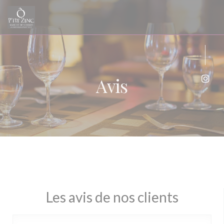
Personnalisation de vos choix en matière de cookies
Avis
Inst
Les avis de nos clients