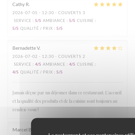
Cathy
R
2026-07-05
- 12:30 - COUVERTS 3
SERVICE
:
5
/5
AMBIANCE
:
5
/5
CUISINE
:
5
/5
QUALITÉ / PRIX
:
5
/5
Bernadette
V
2026-07-02
- 12:30 - COUVERTS 2
SERVICE
:
4
/5
AMBIANCE
:
4
/5
CUISINE
:
4
/5
QUALITÉ / PRIX
:
5
/5
Jamais déçue par un déjeuner dans ce restaurant. L'accueil
et la qualité des produits et de la cuisine sont toujours au
rendez-vous !
Marcel
B
Le restaurant et ses partenaires utili