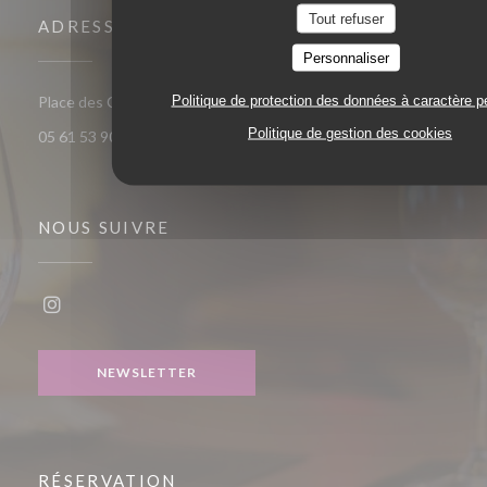
Tout refuser
ADRESSE
Personnaliser
Politique de protection des données à caractère p
((ouvre une nouvelle fenêtre))
Place des Carmes, 31000 Toulouse
Politique de gestion des cookies
05 61 53 90 63
NOUS SUIVRE
Instagram ((ouvre une nouvelle fenêtre))
NEWSLETTER
RÉSERVATION