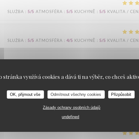
SLUŽBA
:
5
/5
ATMOSFÉRA
:
5
/5
KUCHYNĚ
:
5
/5
KVALITA / CE
SLUŽBA
:
5
/5
ATMOSFÉRA
:
4
/5
KUCHYNĚ
:
5
/5
KVALITA / CE
o stránka využívá cookies a dává ti na výběr, co chceš aktiv
SLUŽBA
:
4
/5
ATMOSFÉRA
:
4
/5
KUCHYNĚ
:
4
/5
KVALITA / CE
OK, přijmout vše
Odmítnout všechny cookies
Přizpůsobit
Zásady ochrany osobních údajů
n. Merci
undefined