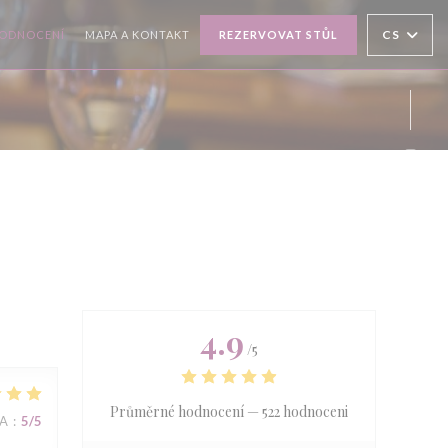
CS
ODNOCENÍ
MAPA A KONTAKT
REZERVOVAT STŮL
Inst
4.9
/5
Průměrné hodnocení —
522 hodnoceni
NA
:
5
/5