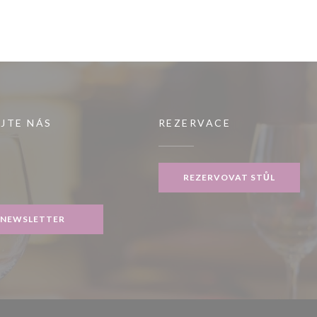
JTE NÁS
REZERVACE
m okně))
REZERVOVAT STŮL
gram ((otevře se v novém okně))
NEWSLETTER