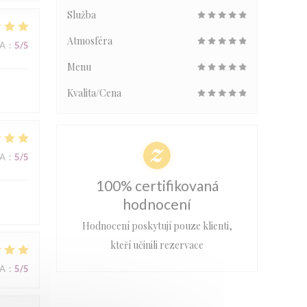
Služba
Atmosféra
NA
:
5
/5
Menu
Kvalita/Cena
NA
:
5
/5
100% certifikovaná
hodnocení
Hodnocení poskytují pouze klienti,
kteří učinili rezervace
NA
:
5
/5