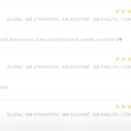
SLUŽBA
:
5
/5
ATMOSFÉRA
:
5
/5
KUCHYNĚ
:
5
/5
KVALITA / CE
eil, leurs saveurs, leurs cartes Qua d on le connaît, on revient ✌️🧡
SLUŽBA
:
5
/5
ATMOSFÉRA
:
5
/5
KUCHYNĚ
:
5
/5
KVALITA / CE
armes
SLUŽBA
:
5
/5
ATMOSFÉRA
:
4
/5
KUCHYNĚ
:
5
/5
KVALITA / CE