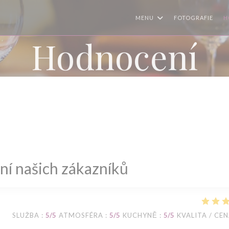
MENU
FOTOGRAFIE
H
Hodnocení
í našich zákazníků
SLUŽBA
:
5
/5
ATMOSFÉRA
:
5
/5
KUCHYNĚ
:
5
/5
KVALITA / CE