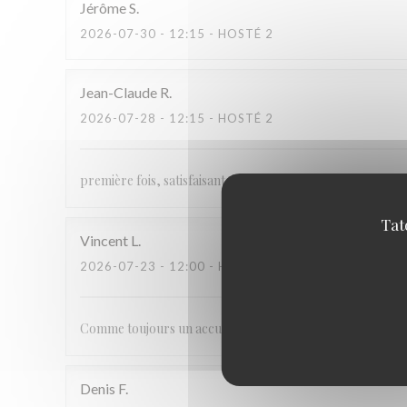
Jérôme
S
2026-07-30
- 12:15 - HOSTÉ 2
Jean-Claude
R
2026-07-28
- 12:15 - HOSTÉ 2
première fois, satisfaisante!!
Tat
Vincent
L
2026-07-23
- 12:00 - HOSTÉ 2
Comme toujours un accueil, des produits choisis . Très bie
Denis
F