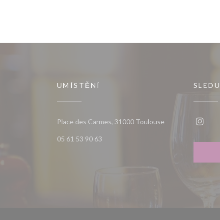
UMÍSTĚNÍ
SLEDU
((otevře se v nové
Place des Carmes, 31000 Toulouse
Insta
05 61 53 90 63