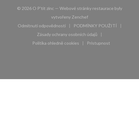
© 2026 O P'tit zinc — Webové stránky restaurace byly
((otevře se v novém okně))
vytvořeny
Zenchef
Odmítnutí odpovědnosti
PODMÍNKY POUŽITÍ
((otevře se v novém okně))
((otevře se v novém 
Zásady ochrany osobních údajů
((otevře se v novém okně))
Politika ohledně cookies
Pristupnost
((otevře se v novém okně))
((otevře se v novém 