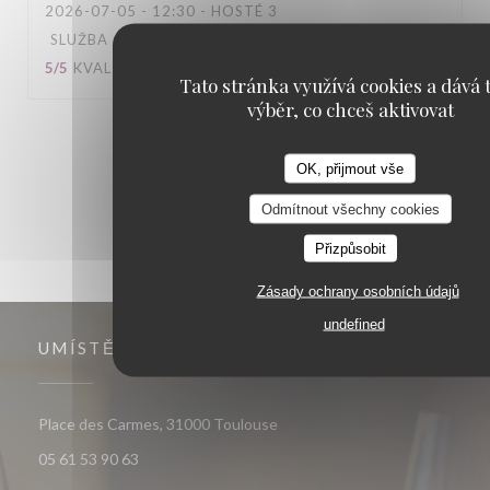
2026-07-05
- 12:30 - HOSTÉ 3
SLUŽBA
:
5
/5
ATMOSFÉRA
:
5
/5
KUCHYNĚ
:
5
/5
KVALITA / CENA
:
5
/5
Tato stránka využívá cookies a dává t
výběr, co chceš aktivovat
1
2
3
OK, přijmout vše
Odmítnout všechny cookies
Přizpůsobit
Zásady ochrany osobních údajů
undefined
UMÍSTĚNÍ
((otevře se v novém okně))
Place des Carmes, 31000 Toulouse
05 61 53 90 63