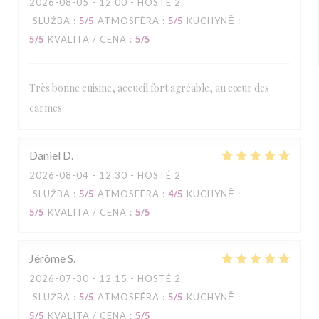
2026-08-05
- 12:00 - HOSTÉ 2
SLUŽBA
:
5
/5
ATMOSFÉRA
:
5
/5
KUCHYNĚ
:
5
/5
KVALITA / CENA
:
5
/5
Très bonne cuisine, accueil fort agréable, au cœur des
carmes
Daniel
D
2026-08-04
- 12:30 - HOSTÉ 2
SLUŽBA
:
5
/5
ATMOSFÉRA
:
4
/5
KUCHYNĚ
:
5
/5
KVALITA / CENA
:
5
/5
Jérôme
S
2026-07-30
- 12:15 - HOSTÉ 2
SLUŽBA
:
5
/5
ATMOSFÉRA
:
5
/5
KUCHYNĚ
:
5
/5
KVALITA / CENA
:
5
/5