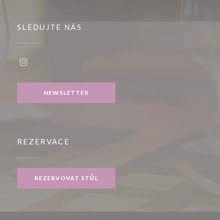
SLEDUJTE NÁS
Instagram ((otevře se v novém okně))
NEWSLETTER
REZERVACE
REZERVOVAT STŮL