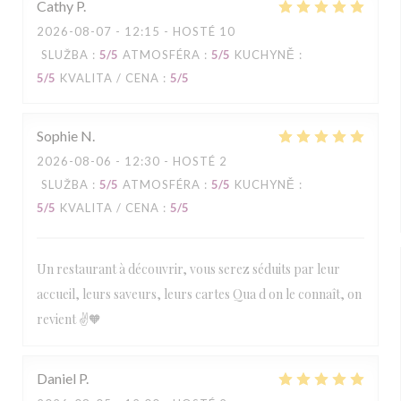
Cathy
P
2026-08-07
- 12:15 - HOSTÉ 10
SLUŽBA
:
5
/5
ATMOSFÉRA
:
5
/5
KUCHYNĚ
:
5
/5
KVALITA / CENA
:
5
/5
Sophie
N
2026-08-06
- 12:30 - HOSTÉ 2
SLUŽBA
:
5
/5
ATMOSFÉRA
:
5
/5
KUCHYNĚ
:
5
/5
KVALITA / CENA
:
5
/5
Un restaurant à découvrir, vous serez séduits par leur
accueil, leurs saveurs, leurs cartes Qua d on le connaît, on
revient ✌️🧡
Daniel
P